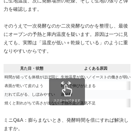
に生地温度、次に発酵場所の乾燥、そして生地の張りと弾
力を確認します。
そのうえで一次発酵なのか二次発酵なのかを整理し、最後
にオーブンの予熱と庫内温度を疑います。原因は一つに見
えても、実際は「温度が低い＋乾燥している」のように重
なりやすいからです。
見た目・状態
よくある原因
時間が経っても体積がほぼ同じ
生地温度が低い／イーストの働きが弱い
表面が乾いて皮のよう
乾燥で伸びが止まる
だれて広がる、しぼみやすい
過発酵
スクロールできます
焼くと割れがちで高さが出ない
予熱不足／蒸気不足
ミニQ&A：膨らまないとき、発酵時間を倍にすれば解決し
ますか。