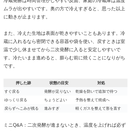
冷蔵発酵は時間管理がしやすい反面、家庭の冷蔵庫は温度
ムラが出やすいです。奥の方で冷えすぎると、思った以上
に動きが止まります。
また、冷えた生地は表面が乾きやすいこともあります。冷
蔵に入れるなら密閉できる容器や袋を使い、戻すときは室
温で少し休ませてから二次発酵に入ると安定しやすいで
す。冷たいまま進めると、膨らむ前に焼くことになりがち
です。
押した跡
状態の目安
対処
すぐ戻る
発酵が足りない
乾燥を防いで追加で待つ
ゆっくり戻る
ちょうどよい
予熱を整えて焼成へ
戻らずへこみが残る
進みすぎ
軽くガスを整えて形を直す
ミニQ&A：二次発酵が進まないとき、温度を上げれば必ず