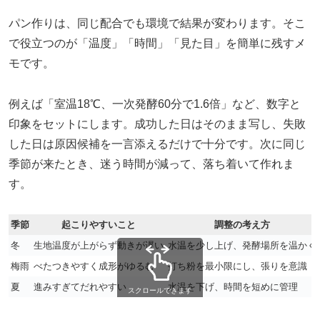
パン作りは、同じ配合でも環境で結果が変わります。そこ
で役立つのが「温度」「時間」「見た目」を簡単に残すメ
モです。
例えば「室温18℃、一次発酵60分で1.6倍」など、数字と
印象をセットにします。成功した日はそのまま写し、失敗
した日は原因候補を一言添えるだけで十分です。次に同じ
季節が来たとき、迷う時間が減って、落ち着いて作れま
す。
季節
起こりやすいこと
調整の考え方
冬
生地温度が上がらず動きが遅い
水温を少し上げ、発酵場所を温かく
梅雨
べたつきやすく成形がゆるむ
打ち粉を最小限にし、張りを意識
夏
進みすぎてだれやすい
水温を下げ、時間を短めに管理
スクロールできます