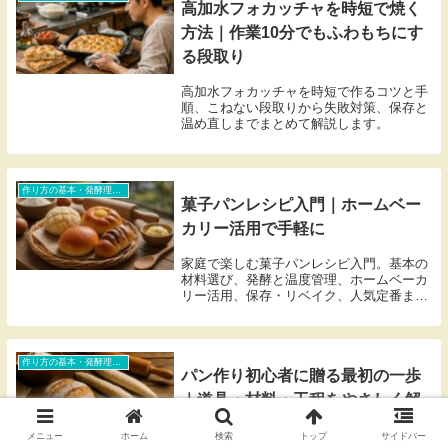
高加水フォカッチャを時短で焼く
方法｜作業10分でもふわもちにす
る段取り
高加水フォカッチャを時短で作るコツと手
順、こねない段取りから失敗対策、保存と
温め直しまでまとめて解説します。
作り方の基本・発酵理論・トラブル対処（初心者含む）
菓子パンレシピ入門｜ホームベー
カリー活用で手軽に
家庭で楽しむ菓子パンレシピ入門。基本の
材料選び、発酵と温度管理、ホームベーカ
リー活用、保存・リベイク、人気定番まで
丁寧に解説。
作り方の基本・発酵理論・トラブル対処（初心者含む）
パン作り初心者に贈る最初の一歩
｜道具・材料・工程をやさしく解
説
メニュー
ホーム
検索
トップ
サイドバー