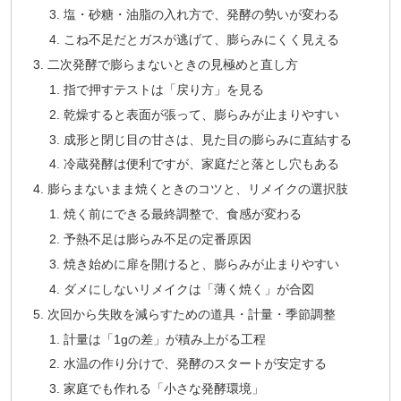
塩・砂糖・油脂の入れ方で、発酵の勢いが変わる
こね不足だとガスが逃げて、膨らみにくく見える
二次発酵で膨らまないときの見極めと直し方
指で押すテストは「戻り方」を見る
乾燥すると表面が張って、膨らみが止まりやすい
成形と閉じ目の甘さは、見た目の膨らみに直結する
冷蔵発酵は便利ですが、家庭だと落とし穴もある
膨らまないまま焼くときのコツと、リメイクの選択肢
焼く前にできる最終調整で、食感が変わる
予熱不足は膨らみ不足の定番原因
焼き始めに扉を開けると、膨らみが止まりやすい
ダメにしないリメイクは「薄く焼く」が合図
次回から失敗を減らすための道具・計量・季節調整
計量は「1gの差」が積み上がる工程
水温の作り分けで、発酵のスタートが安定する
家庭でも作れる「小さな発酵環境」