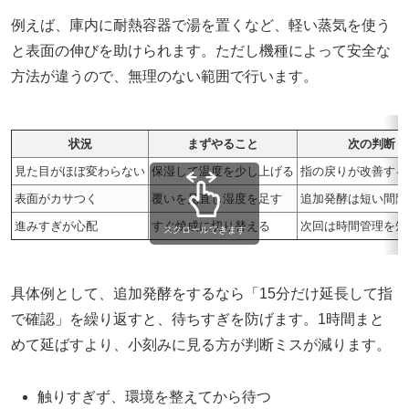
例えば、庫内に耐熱容器で湯を置くなど、軽い蒸気を使う
と表面の伸びを助けられます。ただし機種によって安全な
方法が違うので、無理のない範囲で行います。
状況
まずやること
次の判断
見た目がほぼ変わらない
保湿して温度を少し上げる
指の戻りが改善する
表面がカサつく
覆いを見直し湿度を足す
追加発酵は短い間隔
進みすぎが心配
すぐ焼成に切り替える
次回は時間管理を短
スクロールできます
具体例として、追加発酵をするなら「15分だけ延長して指
で確認」を繰り返すと、待ちすぎを防げます。1時間まと
めて延ばすより、小刻みに見る方が判断ミスが減ります。
触りすぎず、環境を整えてから待つ