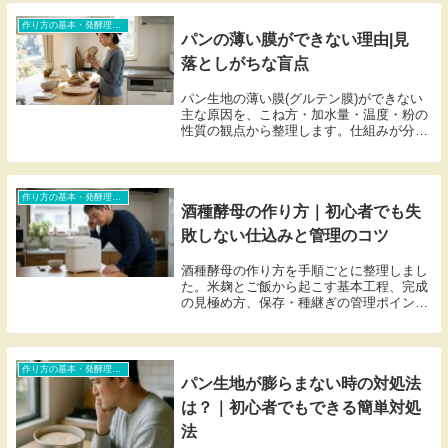
で、判断に必要な情報をまとめています。
作り方の基本・発酵理論・トラブル対処（初心者含む）
パンの薄い膜ができない理由|見
落としがちな盲点
パン生地の薄い膜(グルテン膜)ができない
主な原因を、こね方・加水量・温度・粉の
性質の観点から整理します。仕組みが分か
ると、次のこね作業で見極めがしやすくな
ります。
作り方の基本・発酵理論・トラブル対処（初心者含む）
酒種酵母の作り方｜初心者でも失
敗しない仕込みと管理のコツ
酒種酵母の作り方を手順ごとに整理しまし
た。米麹とご飯から起こす基本工程、完成
の見極め方、保存・種継ぎの管理ポイント
を分かりやすくまとめています。
作り方の基本・発酵理論・トラブル対処（初心者含む）
パン生地が膨らまない時の対処法
は？｜初心者でもできる簡単対処
法