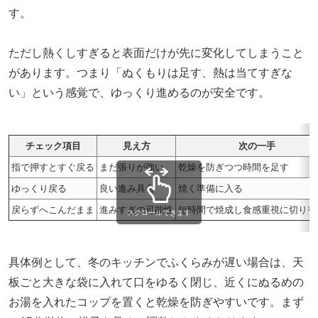
す。
ただし熱くしすぎると表面だけが先に変化してしまうこと
があります。つまり「ぬくもりは足す、熱は当てすぎな
い」という感覚で、ゆっくり進めるのが安全です。
チェック項目
見え方
次の一手
指で押すとすぐ戻る
まだ張りが強い
乾燥を防ぎつつ時間を足す
ゆっくり戻る
良い進み具合
焼く準備に入る
戻らずへこんだまま
進みすぎの可能性
短時間で焼成し食感重視に切り替
スクロールできます
具体例として、冬のキッチンでふくらみが遅い場合は、天
板ごと大きな袋に入れて口をゆるく閉じ、近くにぬるめの
お湯を入れたコップを置くと乾燥を防ぎやすいです。まず