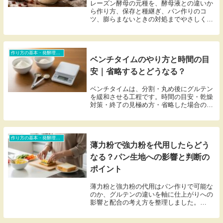
レーズン酵母の元種を、酵母液との違いか
ら作り方、保存と種継ぎ、パン作りのコ
ツ、膨らまないときの対処までやさしく整
理します。
作り方の基本・発酵理論・トラブル対処（初心者含む）
ベンチタイムのやり方と時間の目
安｜省略するとどうなる？
ベンチタイムは、分割・丸め後にグルテン
を緩和させる工程です。時間の目安・乾燥
対策・終了の見極め方・省略した場合の違
いまでまとめました。
作り方の基本・発酵理論・トラブル対処（初心者含む）
薄力粉で強力粉を代用したらどう
なる？パン生地への影響と判断の
ポイント
薄力粉と強力粉の代用はパン作りで可能な
のか、グルテンの違いを軸に仕上がりへの
影響と配合の考え方を整理しました。
100%代用時の注意点から、ブレンドで対
応できるケース、向いているパンの種類ま