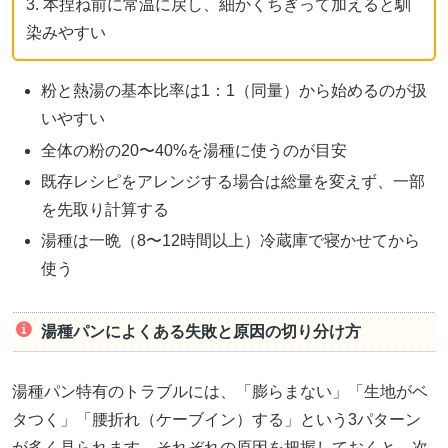
3. 本捏ね前に常温に戻し、細かくちぎって加えると馴
染みやすい
粉と熱湯の基本比率は1：1（同量）から始めるのが扱
いやすい
全体の粉の20〜40%を湯種に使うのが目安
既存レシピをアレンジする場合は総量を変えず、一部
を先取り計算する
湯種は一晩（8〜12時間以上）冷蔵庫で寝かせてから
使う
湯種パンによくある失敗と原因の切り分け方
湯種パン特有のトラブルには、「膨らまない」「生地がベ
タつく」「腰折れ（ケーブイン）する」という3パターン
が多く見られます。それぞれの原因を把握しておくと、次