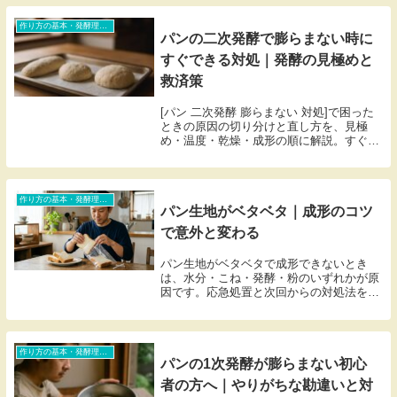
作り方の基本・発酵理論・トラブル対処（初心者含む）
パンの二次発酵で膨らまない時に
すぐできる対処｜発酵の見極めと
救済策
[パン 二次発酵 膨らまない 対処]で困った
ときの原因の切り分けと直し方を、見極
め・温度・乾燥・成形の順に解説。すぐで
きる対処とリメイク案もまとめました。
作り方の基本・発酵理論・トラブル対処（初心者含む）
パン生地がベタベタ｜成形のコツ
で意外と変わる
パン生地がベタベタで成形できないとき
は、水分・こね・発酵・粉のいずれかが原
因です。応急処置と次回からの対処法を整
理して紹介します。
作り方の基本・発酵理論・トラブル対処（初心者含む）
パンの1次発酵が膨らまない初心
者の方へ｜やりがちな勘違いと対