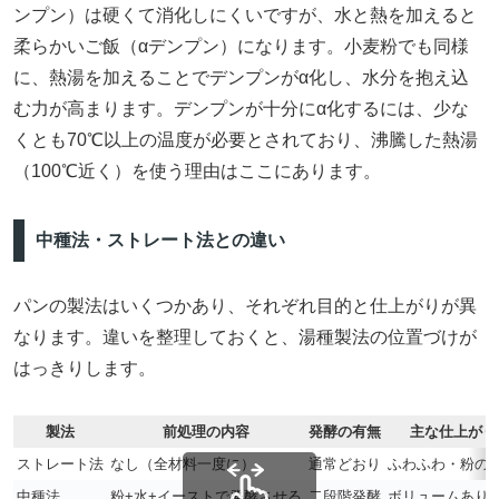
ンプン）は硬くて消化しにくいですが、水と熱を加えると
柔らかいご飯（αデンプン）になります。小麦粉でも同様
に、熱湯を加えることでデンプンがα化し、水分を抱え込
む力が高まります。デンプンが十分にα化するには、少な
くとも70℃以上の温度が必要とされており、沸騰した熱湯
（100℃近く）を使う理由はここにあります。
中種法・ストレート法との違い
パンの製法はいくつかあり、それぞれ目的と仕上がりが異
なります。違いを整理しておくと、湯種製法の位置づけが
はっきりします。
製法
前処理の内容
発酵の有無
主な仕上がり
ストレート法
なし（全材料一度に）
通常どおり
ふわふわ・粉の
中種法
粉+水+イーストで発酵させる
二段階発酵
ボリュームあり