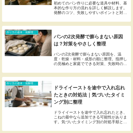
初めてのパン作りに必要な道具や材料、基
本的な作り方の流れを詳しく解説します。
発酵のコツ、失敗しやすいポイントと対
策、簡単に作れるレシピも紹介。初心者で
も焼きたてのパンを楽しめる情報が満載で
す。
作り方の基本・発酵理論・トラブル対処（初心者含む）
パンの2次発酵で膨らまない原因
は？対策をやさしく整理
パンの2次発酵で膨らまない原因を、温
度・乾燥・材料・成形の順に整理。指押し
の見極めと家庭でできる対策、失敗時の立
て直しまで解説します。
作り方の基本・発酵理論・トラブル対処（初心者含む）
ドライイーストを途中で入れ忘れ
たときの対処法｜気づいたタイミ
ング別に整理
ドライイーストを途中で入れ忘れたとき、
こねの最中なら追加できる可能性がありま
す。気づいたタイミング別の対処手順と、
生地のリメイク方法をまとめました。