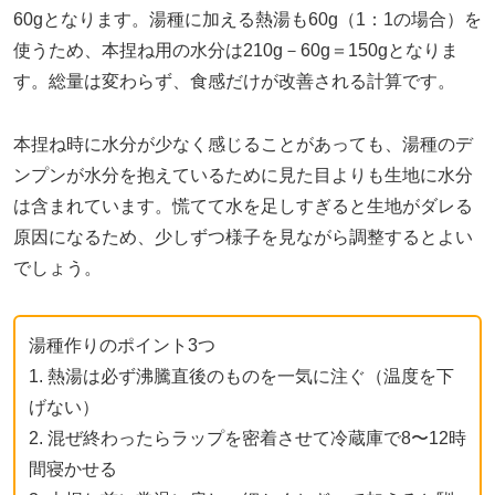
60gとなります。湯種に加える熱湯も60g（1：1の場合）を
使うため、本捏ね用の水分は210g－60g＝150gとなりま
す。総量は変わらず、食感だけが改善される計算です。
本捏ね時に水分が少なく感じることがあっても、湯種のデ
ンプンが水分を抱えているために見た目よりも生地に水分
は含まれています。慌てて水を足しすぎると生地がダレる
原因になるため、少しずつ様子を見ながら調整するとよい
でしょう。
湯種作りのポイント3つ
1. 熱湯は必ず沸騰直後のものを一気に注ぐ（温度を下
げない）
2. 混ぜ終わったらラップを密着させて冷蔵庫で8〜12時
間寝かせる