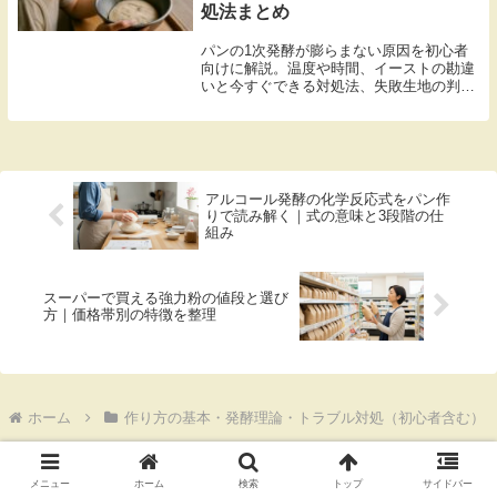
処法まとめ
パンの1次発酵が膨らまない原因を初心者
向けに解説。温度や時間、イーストの勘違
いと今すぐできる対処法、失敗生地の判断
までわかります。
アルコール発酵の化学反応式をパン作
りで読み解く｜式の意味と3段階の仕
組み
スーパーで買える強力粉の値段と選び
方｜価格帯別の特徴を整理
ホーム
作り方の基本・発酵理論・トラブル対処（初心者含む）
メニュー
ホーム
検索
トップ
サイドバー