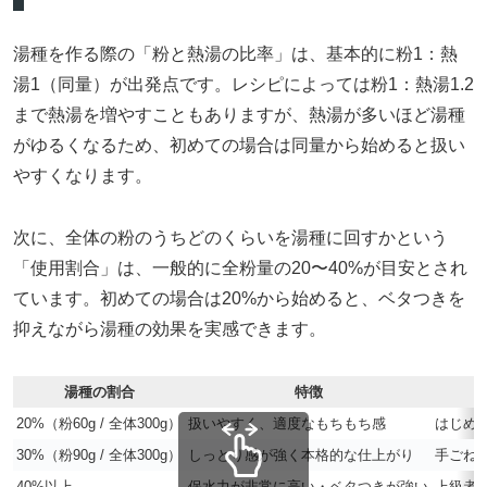
湯種を作る際の「粉と熱湯の比率」は、基本的に粉1：熱
湯1（同量）が出発点です。レシピによっては粉1：熱湯1.2
まで熱湯を増やすこともありますが、熱湯が多いほど湯種
がゆるくなるため、初めての場合は同量から始めると扱い
やすくなります。
次に、全体の粉のうちどのくらいを湯種に回すかという
「使用割合」は、一般的に全粉量の20〜40%が目安とされ
ています。初めての場合は20%から始めると、ベタつきを
抑えながら湯種の効果を実感できます。
湯種の割合
特徴
20%（粉60g / 全体300g）
扱いやすく、適度なもちもち感
はじめ
30%（粉90g / 全体300g）
しっとり感が強く本格的な仕上がり
手ごね
40%以上
保水力が非常に高い・ベタつきが強い
上級者