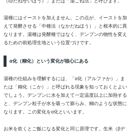
（ゆだねせいほう）」または「湯ごね法」と呼びます。
湯種にはイーストを加えません。この点が、イーストを加
えて発酵させる「中種法（なかだねほう）」と根本的に異
なります。湯種は発酵種ではなく、デンプンの物性を変え
るための前処理生地という位置づけです。
α化（糊化）という変化が核心にある
湯種の仕組みを理解するには、「α化（アルファか）」ま
たは「糊化（こか）」と呼ばれる現象を知っておくとよい
でしょう。デンプンに水を加えて一定温度以上に加熱する
と、デンプン粒子が水を吸って膨らみ、糊のような状態に
なります。この変化をα化といいます。
お米を炊くとご飯になる変化と同じ原理です。生米（βデ