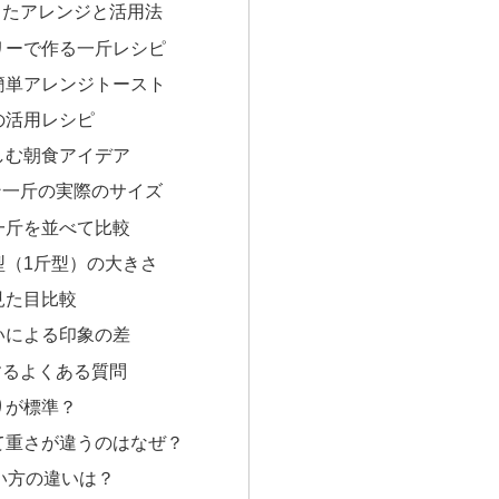
ったアレンジと活用法
リーで作る一斤レシピ
簡単アレンジトースト
の活用レシピ
しむ朝食アイデア
ン一斤の実際のサイズ
一斤を並べて比較
型（1斤型）の大きさ
見た目比較
いによる印象の差
するよくある質問
りが標準？
て重さが違うのはなぜ？
い方の違いは？