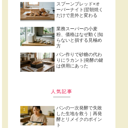
スプーンブレッド×オ
ーバーナイト|翌朝焼く
だけで意外と変わる
業務スーパーの小麦
粉、価格はなぜ動く|知
らないと損する見極め
方
パン作りで砂糖の代わ
りにラカント|発酵の鍵
は併用にあった
人気記事
パンの一次発酵で失敗
した生地を救う｜再発
酵とリメイクのポイン
ト