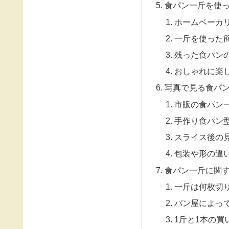
食パン一斤を使
ホームベーカ
一斤を使った
残った食パン
おしゃれに楽
写真で見る食パ
市販の食パン
手作り食パン
スライス後の
包装や形の違
食パン一斤に関
一斤は何枚切
パン屋によっ
1斤と1本の買