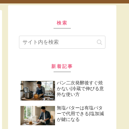
検索
新着記事
パン二次発酵後すぐ焼
かない|冷蔵で伸びる意
外な使い方
無塩バターは有塩バタ
ーで代用できる|塩加減
が鍵になる