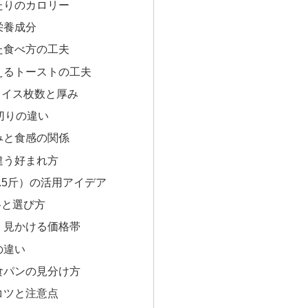
たりのカロリー
栄養成分
た食べ方の工夫
えるトーストの工夫
ライス枚数と厚み
切りの違い
みと食感の関係
違う好まれ方
.5斤）の活用アイデア
格と選び方
く見かける価格帯
の違い
食パンの見分け方
コツと注意点