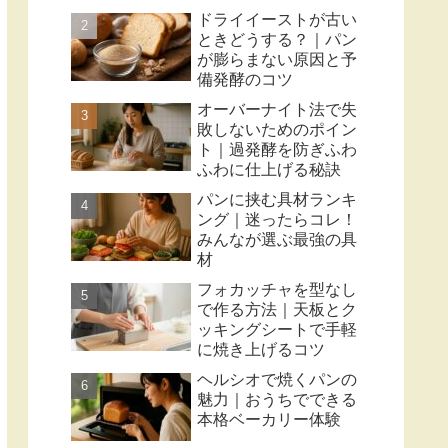
ドライイーストが古い
ときどうする？｜パン
が膨らまない原因と予
備発酵のコツ
オーバーナイト法で失
敗しないためのポイン
ト｜過発酵を防ぎふわ
ふわに仕上げる秘訣
パンに挟む具材ランキ
ング｜迷ったらコレ！
みんなが選ぶ最強の具
材
フォカッチャを型なし
で作る方法｜天板とク
ッキングシートで手軽
に焼き上げるコツ
ヘルシオで焼くパンの
魅力｜おうちでできる
本格ベーカリー体験