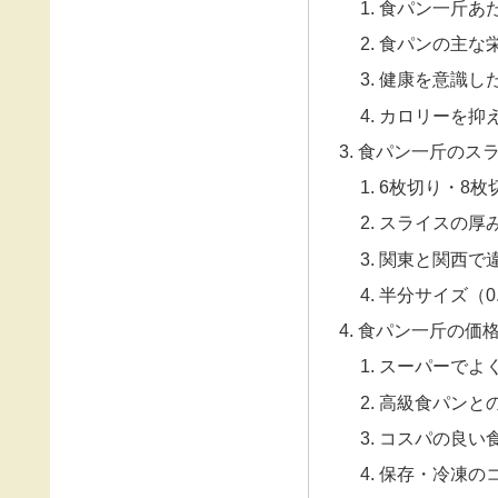
食パン一斤あ
食パンの主な
健康を意識し
カロリーを抑
食パン一斤のス
6枚切り・8枚
スライスの厚
関東と関西で
半分サイズ（0
食パン一斤の価
スーパーでよ
高級食パンと
コスパの良い
保存・冷凍の