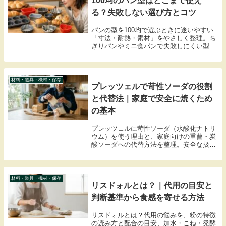
100均のパン型はどこまで使え
る？失敗しない選び方とコツ
パンの型を100均で選ぶときに迷いやすい
「寸法・耐熱・素材」をやさしく整理。ち
ぎりパンやミニ食パンで失敗しにくい型の
選び方、型離れと焼きムラの対策までまと
めます。
材料・道具・機材・保存
プレッツェルで苛性ソーダの役割
と代替法｜家庭で安全に焼くため
の基本
プレッツェルに苛性ソーダ（水酸化ナトリ
ウム）を使う理由と、家庭向けの重曹・炭
酸ソーダへの代替方法を整理。安全な扱い
方と仕上がりの違いも解説します。
材料・道具・機材・保存
リスドォルとは？｜代用の目安と
判断基準から食感を寄せる方法
リスドォルとは？代用の悩みを、粉の特徴
の読み方と配合の目安、加水・こね・発酵