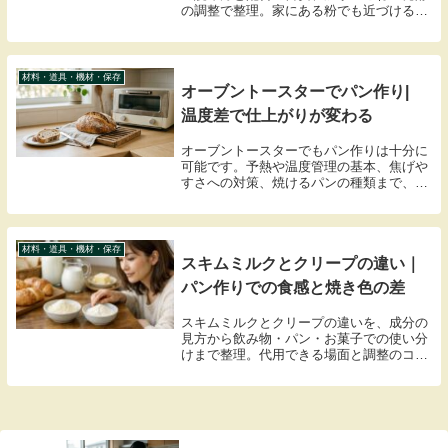
の調整で整理。家にある粉でも近づけるコ
ツを解説します。
材料・道具・機材・保存
オーブントースターでパン作り|
温度差で仕上がりが変わる
オーブントースターでもパン作りは十分に
可能です。予熱や温度管理の基本、焦げや
すさへの対策、焼けるパンの種類まで、初
めてでも迷わず試せるように、実践しやす
いポイントをまとめてお伝えします。
材料・道具・機材・保存
スキムミルクとクリープの違い｜
パン作りでの食感と焼き色の差
スキムミルクとクリープの違いを、成分の
見方から飲み物・パン・お菓子での使い分
けまで整理。代用できる場面と調整のコ
ツ、湿気に負けない保存方法もまとめま
す。