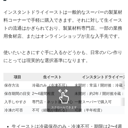
インスタントドライイーストは一般的なスーパーの製菓材
料コーナーで手軽に購入できます。それに対して生イース
トの流通はかぎられており、製菓材料専門店、一部の業務
用食材店、またはオンラインショップが主な入手先です。
使いたいときにすぐ手に入るかどうかも、日常のパン作り
にとっては現実的な選択基準になります。
項目
生イースト
インスタントドライイース
保存方法
冷蔵のみ（冷凍不可）
未開封：常温 / 開封後：冷蔵・
保存期間の目安
2〜4週間程度
未開封：約2年 / 開封後冷蔵：
入手しやすさ
専門店・ネット通販中心
一般スーパーで購入可
スクロールできます
冷凍の可否
不可（細胞が壊れる）
可能（半年程度）
生イーストは冷蔵保存のみ・冷凍不可・期限は2〜4週