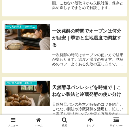
順、こねない段取りから失敗対策、保存と
温め直しまでまとめて解説します。
作り方の基本・発酵理論・トラブル対処（初心者含む）
一次発酵の時間でオーブンは何分
が目安｜季節と生地温度で調整す
る
一次発酵の時間はオーブンの使い方で結果
が変わります。温度と湿度の整え方、見極
めのコツ、よくある失敗の直し方まで、家
庭向けにわかりやすく整理します。
作り方の基本・発酵理論・トラブル対処（初心者含む）
天然酵母パンレシピを時短で｜こ
ねない製法と冷蔵発酵の使い分け
天然酵母パンの基本と時短のコツを紹介。
こねない製法や冷蔵発酵を活用し、忙しい
日常でも香り高いパンを焼く方法をわかり
やすく解説します。
メニュー
ホーム
検索
トップ
サイドバー