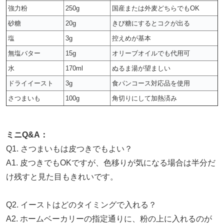
強力粉
250g
国産または外麦どちらでもOK
砂糖
20g
きび糖にするとコクが出る
塩
3g
控えめが基本
無塩バター
15g
オリーブオイルでも代用可
水
170ml
ぬるま湯が望ましい
ドライイースト
3g
食パンコース対応品を使用
さつまいも
100g
角切りにして加熱済み
ミニQ&A：
Q1. さつまいもは皮つきでもよい？
A1. 皮つきでもOKですが、色移りが気になる場合は半分だ
け残すと見た目もきれいです。
Q2. イーストはどのタイミングで入れる？
A2. ホームベーカリーの指定通りに、粉の上に入れるのが