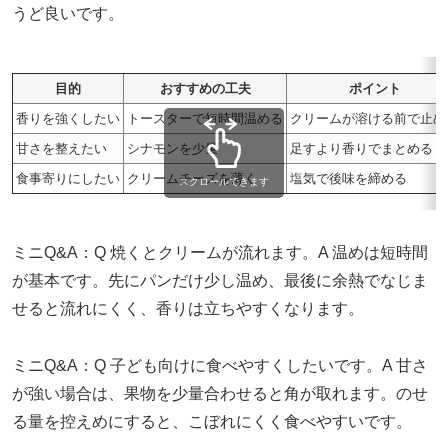
うど良いです。
目的
おすすめの工夫
ポイント
香りを強くしたい
トースターで短時間温める
クリームが溶ける前で止め
甘さを整えたい
シナモンを少量
足すより香りでまとめる
食事寄りにしたい
クリームチーズを薄く
塩気で後味を締める
スクロールできます
ミニQ&A：Q 焼くとクリームが流れます。A 温めは短時間
が基本です。先にパンだけ少し温め、最後に余熱でなじま
せると流れにくく、香りは立ちやすくなります。
ミニQ&A：Q 子ども向けに食べやすくしたいです。A 甘さ
が強い場合は、果物を少量合わせると角が取れます。のせ
る量を控えめにすると、こぼれにくく食べやすいです。