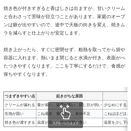
焼き色が付きすぎると香ばしさは出ますが、甘いクリーム
と合わさって苦味が目立つことがあります。家庭のオーブ
ンは癖が出やすいので、途中で天板の向きを変え、焼きム
ラを減らすと仕上がりが安定します。
焼き上がったら、すぐに密閉せず、粗熱を取ってから袋や
容器に入れます。熱いまま閉じると水滴が付き、表面がべ
たつきやすくなります。ここを丁寧にするだけで、食感が
保ちやすくなります。
つまずきやすい点
起きがちな原因
クリームが漏れる
量が多い、温度が高い、閉じ目が弱い
少なめにする、
生地が固い
こね過ぎ、発酵不足、水分不足
こねはほどほど
焼き色が濃すぎる
温度が高い、焼き時間が長い
温度を少し下げ
スクロールできます