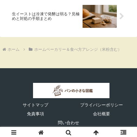
生イーストは冷凍で発酵は弱る？見極
めと対処の手順まとめ
ホーム
ホームベーカリー＆食べ方アレンジ（米粉含む）
サイトマップ
プライバシーポリシー
免責事項
会社概要
問い合わせ
© 2025 パン作りの基本と失敗しないコツがわかる知識整理ガイド.