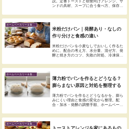
説。定番トーストと朝食向けアレンジ、サ
ンドの具材、スープに合う食べ方、保存と
再加熱、こねない手作りまで網羅。
ホームベーカリー＆食べ方アレンジ（米粉含む）
米粉だけパン｜発酵あり・なしの
作り分けと食感の違い
米粉だけパンを小麦なしでおいしく作るた
めに、配合の考え方、水分量、混ぜ方、発
酵と焼き方のコツ、失敗の対処、冷凍保存
と温め直しまでをまとめました。初心者で
も再現しやすい定番レシピも紹介します。
ホームベーカリー＆食べ方アレンジ（米粉含む）
薄力粉でパンを作るとどうなる？
膨らまない原因と対処を整理する
薄力粉でパンを作るとどうなるかを、膨ら
みにくい理由と食感の変化から整理。配
合・加水・発酵の調整手順、ホームベーカ
リーのコツ、失敗対処と保存までまとめま
す。
ホームベーカリー＆食べ方アレンジ（米粉含む）
トーストアレンジを家にあるもの