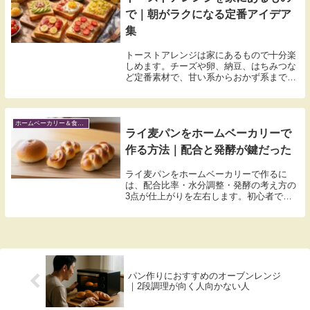
で｜朝がラクになる定番アイデア
集
トーストアレンジは家にあるもので十分楽
しめます。チーズや卵、納豆、はちみつな
ど定番素材で、甘い系からおかず系まで失
敗しにくい作り方と焼き方のコツを紹介し
ます。
ホームベーカリー＆食べ方アレンジ（米粉含む）
ライ麦パンをホームベーカリーで
作る方法｜配合と発酵が鍵だった
ライ麦パンをホームベーカリーで作るに
は、配合比率・水分調整・発酵の考え方の
3点が仕上がりを左右します。初心者でも
安定して焼ける設定のポイントを整理しま
した。
パン作りにおすすめのオーブンレンジ
｜2段調理が向く人向かない人