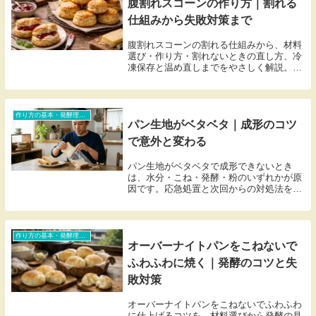
腹割れスコーンの作り方｜割れる
仕組みから失敗対策まで
腹割れスコーンの割れる仕組みから、材料
選び・作り方・割れないときの直し方、冷
凍保存と温め直しまでをやさしく解説。初
心者でもサクほろ食感を再現しやすいコツ
をまとめました。
作り方の基本・発酵理論・トラブル対処（初心者含む）
パン生地がベタベタ｜成形のコツ
で意外と変わる
パン生地がベタベタで成形できないとき
は、水分・こね・発酵・粉のいずれかが原
因です。応急処置と次回からの対処法を整
理して紹介します。
作り方の基本・発酵理論・トラブル対処（初心者含む）
オーバーナイトパンをこねないで
ふわふわに焼く｜発酵のコツと失
敗対策
オーバーナイトパンをこねないでふわふわ
に仕上げるコツを、材料選びから発酵の見