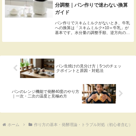
分調整｜パン作りで迷わない換算
ガイド
パン作りでスキムミルクがないとき、牛乳
への換算は「スキムミルク×10＝牛乳」が
基本です。水分量の調整手順、逆方向の計
算式、ホームベーカリーでの使い分けポイ
ント、クリープや豆乳で代用するときの注
意点まで、判断に迷わないよう一つひとつ
整理します。
パン生焼けの見分け方｜5つのチェッ
クポイントと原因・対処法
パンのレンジ機能で発酵40度のやり方
｜一次・二次の温度と見極め方
ホーム
作り方の基本・発酵理論・トラブル対処（初心者含む）