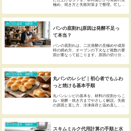
極め、焼き方と失敗対策まで整理。忙しい
朝でも焼きたてが楽しめます。
作り方の基本・発酵理論・トラブル対処（初心者含む）
パンの底割れ|原因は発酵不足っ
て本当？
パンの底割れは、二次発酵の見極めや成形
時の締め方、オーブンの下火など複数の要
因が重なって起こります。原因の切り分け
方と対策をわかりやすく整理して紹介しま
す。
作り方の基本・発酵理論・トラブル対処（初心者含む）
丸パンのレシピ｜初心者でもふわ
っと焼ける基本手順
丸パンレシピの基本を、材料の役割からこ
ね・発酵・焼き方までやさしく解説。失敗
の原因と直し方、冷凍保存と温め直し、サ
ンドなどのアレンジもまとめました。
作り方の基本・発酵理論・トラブル対処（初心者含む）
スキムミルク代用計算の手順と水