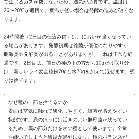
で生じるガスが抜けないため、通気が必要です。温度は
26〜28℃が適切で、室温が低い場合は発酵の進みが遅くな
ります。
24時間後（2日目の仕込み前）は、においが強くなってい
る場合があります。発酵初期は雑菌が優位になりやすく、
刺激臭や発酵臭が出ることがありますが、これは正常な経
過です。2日目は、前日の種の下の方から10gだけ取り分
け、新しいライ麦全粒粉70gと水70gを加えて混ぜます。残
りは捨てます。
なぜ種の一部を捨てるのか
表面は空気に触れて酸化しやすく、雑菌が増えやすい
状態です。底のほうには活きのよい酵母菌が残ってい
るため、底の部分だけを次の種として使います。全量
を継いでしまうと酸度が過剰になり、種のバランスが