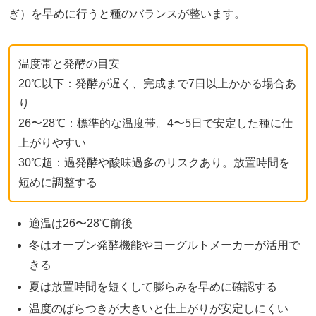
ぎ）を早めに行うと種のバランスが整います。
温度帯と発酵の目安
20℃以下：発酵が遅く、完成まで7日以上かかる場合あ
り
26〜28℃：標準的な温度帯。4〜5日で安定した種に仕
上がりやすい
30℃超：過発酵や酸味過多のリスクあり。放置時間を
短めに調整する
適温は26〜28℃前後
冬はオーブン発酵機能やヨーグルトメーカーが活用で
きる
夏は放置時間を短くして膨らみを早めに確認する
温度のばらつきが大きいと仕上がりが安定しにくい