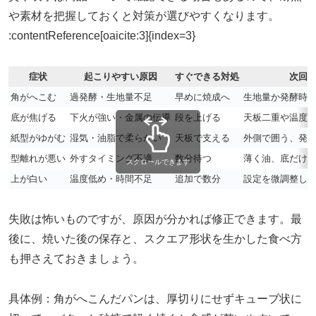
や素材を把握しておくと対策が選びやすくなります。
:contentReference[oaicite:3]{index=3}
症状
起こりやすい原因
すぐできる対処
次回
角がへこむ
過発酵・生地量不足
早めに焼成へ
生地量か発酵時
底が焦げる
下火が強い・金属の伝導
段を上げる
天板二重や温度
紙型がゆがむ
湿気・油脂で柔らかい
天板で支える
外側で囲う、発
型離れが悪い
外すタイミング不適
数分待つ
薄く油、底だけ
スクロールできます
上が白い
温度低め・時間不足
追加で数分
設定を微調整し
失敗は怖いものですが、原因が分かれば修正できます。最
後に、焼いた後の保存と、スクエア形状を生かした食べ方
も押さえておきましょう。
具体例：角がへこんだパンは、厚切りにせずキューブ状に