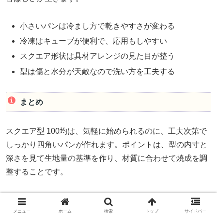
小さいパンは冷まし方で乾きやすさが変わる
冷凍はキューブが便利で、応用もしやすい
スクエア形状は具材アレンジの見た目が整う
型は傷と水分が天敵なので洗い方を工夫する
まとめ
スクエア型 100均は、気軽に始められるのに、工夫次第で
しっかり四角いパンが作れます。ポイントは、型の内寸と
深さを見て生地量の基準を作り、材質に合わせて焼成を調
整することです。
うまくいかないときも、原因はだいたい発酵の進みすぎ、
生地量、熱の当たり方、取り出しタイミングに集まりま
メニュー
ホーム
検索
トップ
サイドバー