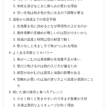
米粉を混ぜるときに膨らみが変わる理由
甘い生地は焼き色が先に出るので調整が要る
成形から焼成までの安定手順
生地量を先に決めるとなぜ再現性が上がるのか
最終発酵の見極めが難しいのは型が小さいから
焼成の温度と時間は型の材質で動く
取り出しと冷まし方で角がつぶれる理由
よくある失敗とリカバリー
角がへこむのは過発酵か生地量不足が多い
底だけ焦げるのは熱の入り方が偏るため
紙型がゆがむのは蒸気と油脂の影響がある
型離れが悪いのは油の塗り方より温度が原因のこと
も
焼いた後の保存と食べ方アレンジ
小さく焼くと乾きやすいので冷ます順番が大切
冷凍は薄切りよりキューブが向く理由