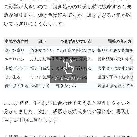
の影響が大きいので、焼き始めの10分は特に観察すると失
敗が減ります。焼き色は好みですが、焼きすぎると角が乾
いてちぎりにくくなります。
生地の方向性
狙い
つまずきやすい点
調整の考え方
食パン寄り
角を立てたい
こね不足で割れやすい
折りたたみで骨格を
ちぎりパン
ふわふわ重視
過発酵で横に流れる
最終発酵を取りすぎ
米粉ブレンド
軽い口当たり
ガス保持が弱くなる
比率控えめか水分調
甘い生地
リッチな風味
角が先に濃くなる
温度を下げて途中で
スクロールできます
低油脂の生地
歯切れよく
乾きやすい
焼きすぎを避けて冷
ここまでで、生地は型に合わせて考えると整理しやすいと
分かりました。次は、成形から焼成までの流れを、再現し
やすい手順に落とします。