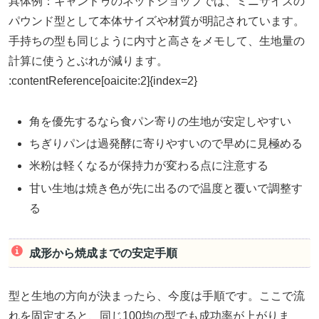
具体例：キャンドゥのネットショップでは、ミニサイズの
パウンド型として本体サイズや材質が明記されています。
手持ちの型も同じように内寸と高さをメモして、生地量の
計算に使うとぶれが減ります。
:contentReference[oaicite:2]{index=2}
角を優先するなら食パン寄りの生地が安定しやすい
ちぎりパンは過発酵に寄りやすいので早めに見極める
米粉は軽くなるが保持力が変わる点に注意する
甘い生地は焼き色が先に出るので温度と覆いで調整す
る
成形から焼成までの安定手順
型と生地の方向が決まったら、今度は手順です。ここで流
れを固定すると、同じ100均の型でも成功率が上がりま