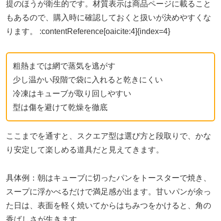
提のほうが衛生的です。材質表示は商品ページに載ること
もあるので、購入時に確認しておくと扱いが決めやすくな
ります。 :contentReference[oaicite:4]{index=4}
粗熱までは網で蒸気を逃がす
少し温かい段階で袋に入れると乾きにくい
冷凍はキューブが取り回しやすい
型は傷を避けて乾燥を徹底
ここまでを通すと、スクエア型は選び方と段取りで、かな
り安定して楽しめる道具だと見えてきます。
具体例：朝はキューブに切ったパンをトースターで焼き、
スープに浮かべるだけで満足感が出ます。甘いパンが余っ
た日は、表面を軽く焼いてからはちみつをかけると、角の
香ばしさが生きます。