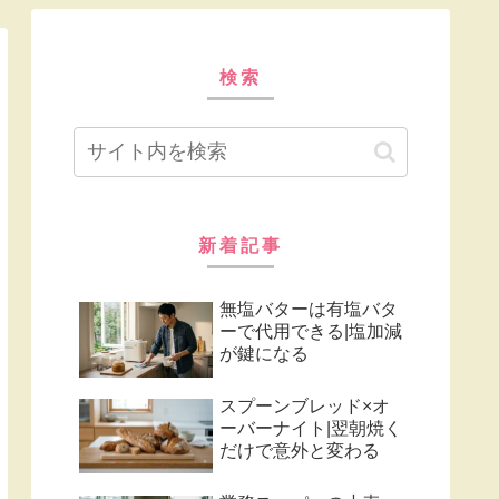
検索
新着記事
無塩バターは有塩バタ
ーで代用できる|塩加減
が鍵になる
スプーンブレッド×オ
ーバーナイト|翌朝焼く
だけで意外と変わる