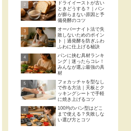
ドライイーストが古い
ときどうする？｜パン
が膨らまない原因と予
備発酵のコツ
オーバーナイト法で失
敗しないためのポイン
ト｜過発酵を防ぎふわ
ふわに仕上げる秘訣
パンに挟む具材ランキ
ング｜迷ったらコレ！
みんなが選ぶ最強の具
材
フォカッチャを型なし
で作る方法｜天板とク
ッキングシートで手軽
に焼き上げるコツ
100均のパン型はどこ
まで使える？失敗しな
い選び方とコツ