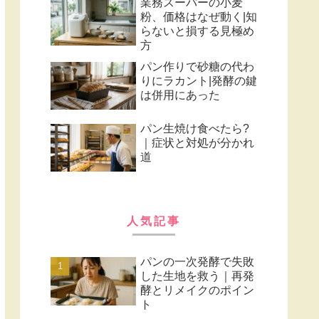
業務スーパーの小麦
粉、価格はなぜ動く|知
らないと損する見極め
方
パン作りで砂糖の代わ
りにラカント|発酵の鍵
は併用にあった
パン生焼け食べたら?
｜症状と対処が分かれ
道
人気記事
パンの一次発酵で失敗
した生地を救う｜再発
酵とリメイクのポイン
ト