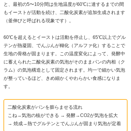
と、最初の5〜10分間は生地温度が60℃に達するまでの間
もイーストが活動を続け、二酸化炭素が追加生成されます
（釜伸びと呼ばれる現象です）。
60℃を超えるとイーストは活動を停止し、65℃以上でグル
テンが熱凝固、でんぷんが糊化（アルファ化）することで
生地の骨格が固まります。この温度変化によって、発酵中
に蓄えられた二酸化炭素の気泡がそのままパンの内相（ク
ラム）の気泡構造として固定されます。均一で細かい気泡
が整っているほど、きめ細かくやわらかい食感になりま
す。
二酸化炭素がパンを膨らませる流れ
こね→気泡の核ができる → 発酵→CO2が気泡を拡大
→ 焼成→熱でグルテンとでんぷんが固まり気泡が定着