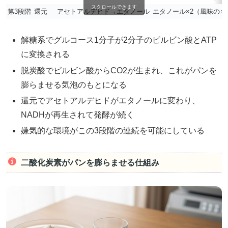
スクロールできます
第3段階
還元
アセトアルデヒド→エタノール
エタノール×2（風味のも
解糖系でグルコース1分子が2分子のピルビン酸とATP
に変換される
脱炭酸でピルビン酸からCO2が生まれ、これがパンを
膨らませる気泡のもとになる
還元でアセトアルデヒドがエタノールに変わり、
NADHが再生されて発酵が続く
嫌気的な環境がこの3段階の連続を可能にしている
二酸化炭素がパンを膨らませる仕組み