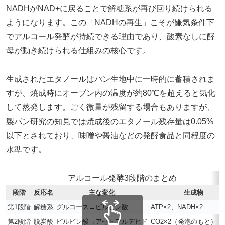
NADHがNAD+に戻ることで解糖系が再び回り続けられる
ようになります。この「NADHの再生」こそが嫌気条件下
でアルコール発酵が持続できる理由であり、酸素なしに酵
母が動き続けられる仕組みの核心です。
生成されたエタノールはパン生地中に一時的に蓄積されま
すが、焼成時にオーブン内の温度が約80℃を超えると気化
して蒸発します。ごく微量が残留する場合もありますが、
製パン研究の知見では焼成後のエタノール残存量は0.05%
以下とされており、味噌や醤油などの発酵食品と同程度の
水準です。
アルコール発酵3段階のまとめ
段階
反応名
主な変化
生成物
第1段階
解糖系
グルコース→ピルビン酸
ATP×2、NADH×2
第2段階
脱炭酸
ピルビン酸→アセトアルデヒド
CO2×2（発泡のもと）