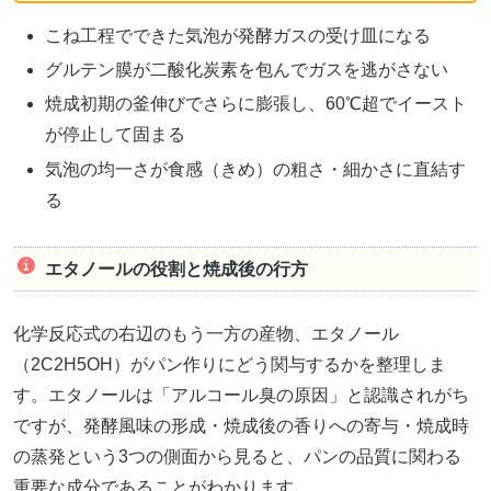
こね工程でできた気泡が発酵ガスの受け皿になる
グルテン膜が二酸化炭素を包んでガスを逃がさない
焼成初期の釜伸びでさらに膨張し、60℃超でイースト
が停止して固まる
気泡の均一さが食感（きめ）の粗さ・細かさに直結す
る
エタノールの役割と焼成後の行方
化学反応式の右辺のもう一方の産物、エタノール
（2C2H5OH）がパン作りにどう関与するかを整理しま
す。エタノールは「アルコール臭の原因」と認識されがち
ですが、発酵風味の形成・焼成後の香りへの寄与・焼成時
の蒸発という3つの側面から見ると、パンの品質に関わる
重要な成分であることがわかります。