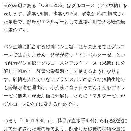
式の左辺にある「C6H12O6」はグルコース（ブドウ糖）を
表します。炭素が6個、水素が12個、酸素が6個で構成され
た単糖で、酵母がエネルギーとして直接利用できる糖の最
小単位です。
パン生地に配合する砂糖（ショ糖）はそのままではグルコ
ースではありません。酵母が持つ「インベルターゼ」とい
う酵素がショ糖をグルコースとフルクトース（果糖）に分
解して初めて、酵母の栄養源として使えるようになりま
す。砂糖を入れていないフランスパンのような無糖生地で
も発酵が進む理由は、小麦粉に含まれるでんぷんをアミラ
ーゼ（酵素）が麦芽糖に分解し、さらに「マルターゼ」が
グルコース2分子に変えるためです。
つまり「C6H12O6」は、酵母が直接手を付けられる状態に
まで分解された糖の形であり、配合した砂糖の種類や量に