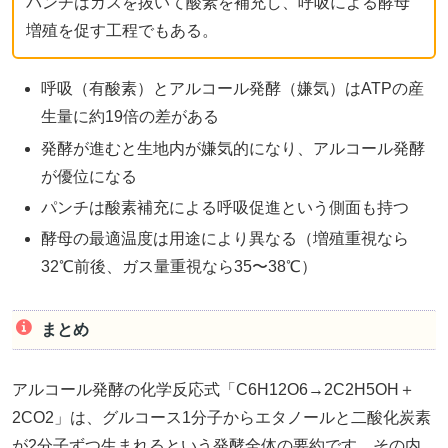
パンチはガスを抜いて酸素を補充し、呼吸による酵母
増殖を促す工程でもある。
呼吸（有酸素）とアルコール発酵（嫌気）はATPの産
生量に約19倍の差がある
発酵が進むと生地内が嫌気的になり、アルコール発酵
が優位になる
パンチは酸素補充による呼吸促進という側面も持つ
酵母の最適温度は用途により異なる（増殖重視なら
32℃前後、ガス量重視なら35〜38℃）
まとめ
アルコール発酵の化学反応式「C6H12O6→2C2H5OH＋
2CO2」は、グルコース1分子からエタノールと二酸化炭素
が2分子ずつ生まれるという発酵全体の要約です。その内