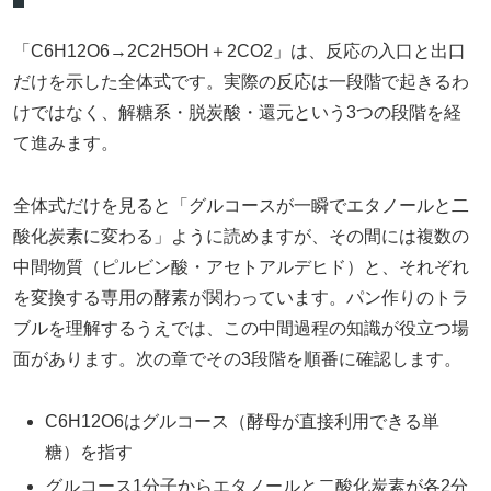
「C6H12O6→2C2H5OH＋2CO2」は、反応の入口と出口
だけを示した全体式です。実際の反応は一段階で起きるわ
けではなく、解糖系・脱炭酸・還元という3つの段階を経
て進みます。
全体式だけを見ると「グルコースが一瞬でエタノールと二
酸化炭素に変わる」ように読めますが、その間には複数の
中間物質（ピルビン酸・アセトアルデヒド）と、それぞれ
を変換する専用の酵素が関わっています。パン作りのトラ
ブルを理解するうえでは、この中間過程の知識が役立つ場
面があります。次の章でその3段階を順番に確認します。
C6H12O6はグルコース（酵母が直接利用できる単
糖）を指す
グルコース1分子からエタノールと二酸化炭素が各2分