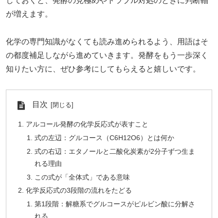
しておくと、発酵の見極めやトラブル対処のときに判断軸
が増えます。
化学の専門知識がなくても読み進められるよう、用語はそ
の都度補足しながら進めていきます。発酵をもう一歩深く
知りたい方に、ぜひ参考にしてもらえると嬉しいです。
目次
アルコール発酵の化学反応式が表すこと
式の左辺：グルコース（C6H12O6）とは何か
式の右辺：エタノールと二酸化炭素が2分子ずつ生ま
れる理由
この式が「全体式」である意味
化学反応式の3段階の流れをたどる
第1段階：解糖系でグルコースがピルビン酸に分解さ
れる