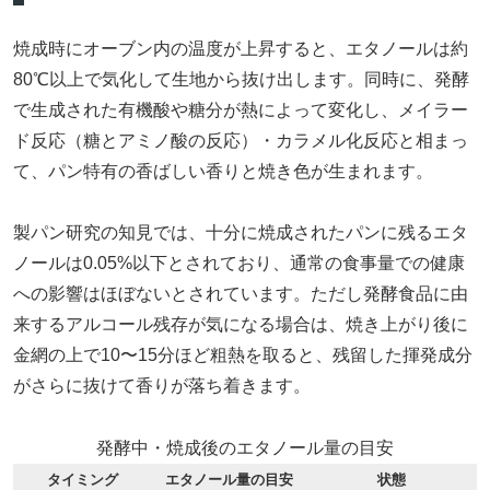
焼成時にオーブン内の温度が上昇すると、エタノールは約
80℃以上で気化して生地から抜け出します。同時に、発酵
で生成された有機酸や糖分が熱によって変化し、メイラー
ド反応（糖とアミノ酸の反応）・カラメル化反応と相まっ
て、パン特有の香ばしい香りと焼き色が生まれます。
製パン研究の知見では、十分に焼成されたパンに残るエタ
ノールは0.05%以下とされており、通常の食事量での健康
への影響はほぼないとされています。ただし発酵食品に由
来するアルコール残存が気になる場合は、焼き上がり後に
金網の上で10〜15分ほど粗熱を取ると、残留した揮発成分
がさらに抜けて香りが落ち着きます。
発酵中・焼成後のエタノール量の目安
タイミング
エタノール量の目安
状態