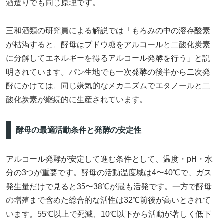
酒造りでも同じ原理です。
三和酒類の研究員による解説では「もろみの中の溶存酸素
が枯渇すると、酵母はブドウ糖をアルコールと二酸化炭素
に分解してエネルギーを得るアルコール発酵を行う」と説
明されています。パン生地でも一次発酵の後半から二次発
酵にかけては、同じ嫌気的なメカニズムでエタノールと二
酸化炭素が継続的に生産されています。
酵母の最適活動条件と発酵の安定性
アルコール発酵が安定して進む条件として、温度・pH・水
分の3つが重要です。酵母の活動温度域は4〜40℃で、ガス
発生量だけで見ると35〜38℃が最も活発です。一方で酵母
の増殖まで含めた総合的な活性は32℃前後が高いとされて
います。55℃以上で死滅、10℃以下から活動が著しく低下