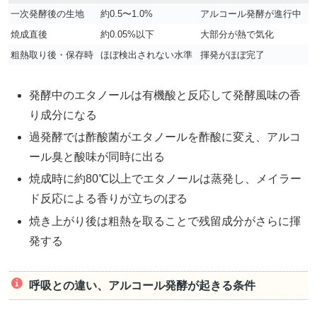
一次発酵後の生地
約0.5〜1.0%
アルコール発酵が進行中
焼成直後
約0.05%以下
大部分が熱で気化
粗熱取り後・保存時
ほぼ検出されない水準
揮発がほぼ完了
発酵中のエタノールは有機酸と反応して発酵風味の香
り成分になる
過発酵では酢酸菌がエタノールを酢酸に変え、アルコ
ール臭と酸味が同時に出る
焼成時に約80℃以上でエタノールは蒸発し、メイラー
ド反応による香りが立ちのぼる
焼き上がり後は粗熱を取ることで残留成分がさらに揮
発する
呼吸との違い、アルコール発酵が起きる条件