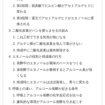
第2段階：脱炭酸でピルビン酸がアセトアルデヒドに
変わる
第3段階：還元でアセトアルデヒドがエタノールに変
換される
二酸化炭素がパンを膨らませる仕組み
こね工程でできる気泡が核になる
グルテン膜が二酸化炭素を包んで逃がさない
焼成中に二酸化炭素は最終膨張する
エタノールの役割と焼成後の行方
発酵中のエタノールが風味のベースをつくる
過発酵でエタノールが蓄積するとアルコール臭が強
くなる
焼成時にエタノールはほぼ蒸発し、香りに変わる
呼吸との違い、アルコール発酵が起きる条件
呼吸とアルコール発酵の化学反応式を比べる
嫌気的な環境がアルコール発酵を引き起こす