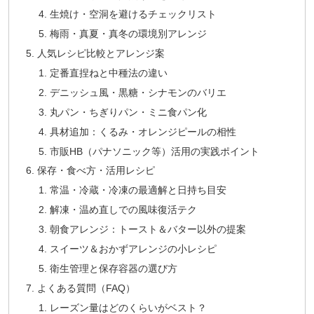
生焼け・空洞を避けるチェックリスト
梅雨・真夏・真冬の環境別アレンジ
人気レシピ比較とアレンジ案
定番直捏ねと中種法の違い
デニッシュ風・黒糖・シナモンのバリエ
丸パン・ちぎりパン・ミニ食パン化
具材追加：くるみ・オレンジピールの相性
市販HB（パナソニック等）活用の実践ポイント
保存・食べ方・活用レシピ
常温・冷蔵・冷凍の最適解と日持ち目安
解凍・温め直しでの風味復活テク
朝食アレンジ：トースト＆バター以外の提案
スイーツ＆おかずアレンジの小レシピ
衛生管理と保存容器の選び方
よくある質問（FAQ）
レーズン量はどのくらいがベスト？