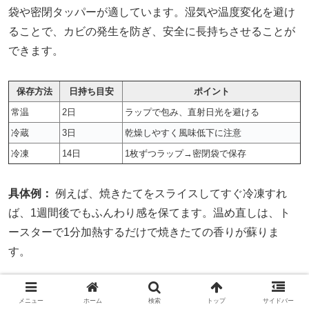
袋や密閉タッパーが適しています。湿気や温度変化を避け
ることで、カビの発生を防ぎ、安全に長持ちさせることが
できます。
保存方法
日持ち目安
ポイント
常温
2日
ラップで包み、直射日光を避ける
冷蔵
3日
乾燥しやすく風味低下に注意
冷凍
14日
1枚ずつラップ→密閉袋で保存
具体例：
例えば、焼きたてをスライスしてすぐ冷凍すれ
ば、1週間後でもふんわり感を保てます。温め直しは、ト
ースターで1分加熱するだけで焼きたての香りが蘇りま
す。
冷凍保存が最も風味を保ちやすい
メニュー
ホーム
検索
トップ
サイドバー