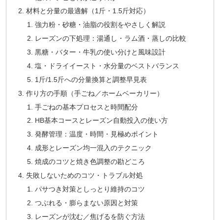
材料と分量の最適解（1斤・1.5斤対応）
強力粉・砂糖・油脂の役割をやさしく解説
レーズンの下処理：湯通し・ラム酒・蒸しの比較
黒糖・バター・牛乳の使い分けと風味設計
塩・ドライイースト・水分量のベストバランス
1斤/1.5斤への分量換算と調整早見表
作り方の手順（手ごね／ホームベーカリー）
手ごねの基本プロセスと時間配分
HB基本コースとレーズン自動投入の使い方
発酵管理：温度・時間・見極めポイント
成形とレーズン均一混入のテクニック
焼成のコツと焼き色調整の勘どころ
失敗しないためのコツ・トラブル対処
パサつき対策としっとり維持のコツ
つぶれる・膨らまない原因と対策
レーズンが沈む／焦げるを防ぐ方法