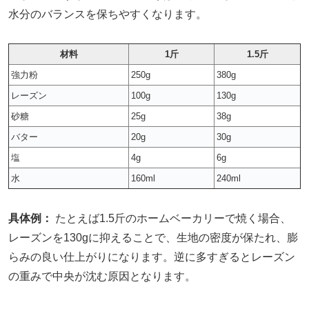
水分のバランスを保ちやすくなります。
材料
1斤
1.5斤
強力粉
250g
380g
レーズン
100g
130g
砂糖
25g
38g
バター
20g
30g
塩
4g
6g
水
160ml
240ml
具体例：
たとえば1.5斤のホームベーカリーで焼く場合、
レーズンを130gに抑えることで、生地の密度が保たれ、膨
らみの良い仕上がりになります。逆に多すぎるとレーズン
の重みで中央が沈む原因となります。