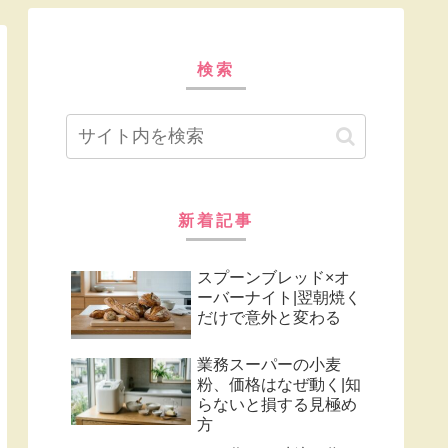
検索
新着記事
スプーンブレッド×オ
ーバーナイト|翌朝焼く
だけで意外と変わる
業務スーパーの小麦
粉、価格はなぜ動く|知
らないと損する見極め
方