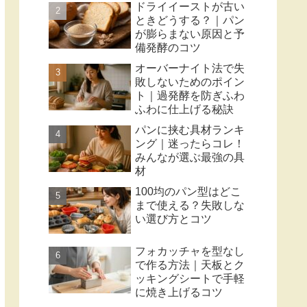
ドライイーストが古い
ときどうする？｜パン
が膨らまない原因と予
備発酵のコツ
オーバーナイト法で失
敗しないためのポイン
ト｜過発酵を防ぎふわ
ふわに仕上げる秘訣
パンに挟む具材ランキ
ング｜迷ったらコレ！
みんなが選ぶ最強の具
材
100均のパン型はどこ
まで使える？失敗しな
い選び方とコツ
フォカッチャを型なし
で作る方法｜天板とク
ッキングシートで手軽
に焼き上げるコツ