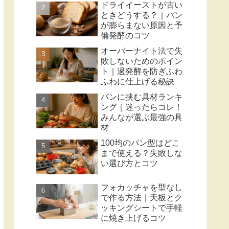
ドライイーストが古い
ときどうする？｜パン
が膨らまない原因と予
備発酵のコツ
オーバーナイト法で失
敗しないためのポイン
ト｜過発酵を防ぎふわ
ふわに仕上げる秘訣
パンに挟む具材ランキ
ング｜迷ったらコレ！
みんなが選ぶ最強の具
材
100均のパン型はどこ
まで使える？失敗しな
い選び方とコツ
フォカッチャを型なし
で作る方法｜天板とク
ッキングシートで手軽
に焼き上げるコツ