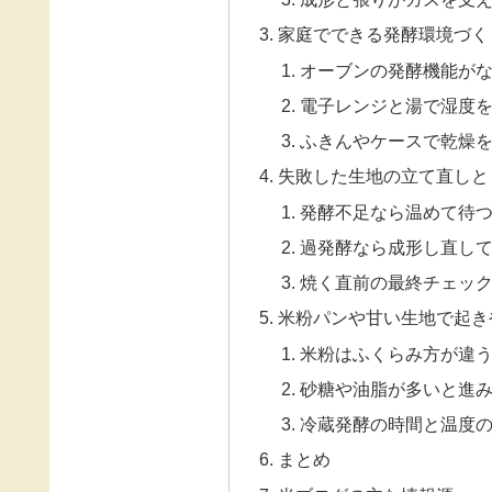
家庭でできる発酵環境づく
オーブンの発酵機能が
電子レンジと湯で湿度
ふきんやケースで乾燥
失敗した生地の立て直しと
発酵不足なら温めて待
過発酵なら成形し直し
焼く直前の最終チェッ
米粉パンや甘い生地で起き
米粉はふくらみ方が違
砂糖や油脂が多いと進
冷蔵発酵の時間と温度
まとめ