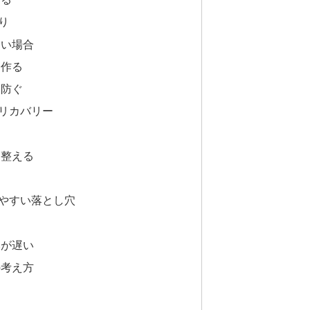
り
ない場合
を作る
を防ぐ
リカバリー
つ
て整える
ク
やすい落とし穴
う
みが遅い
の考え方