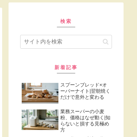
検索
新着記事
スプーンブレッド×オ
ーバーナイト|翌朝焼く
だけで意外と変わる
業務スーパーの小麦
粉、価格はなぜ動く|知
らないと損する見極め
方